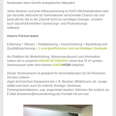
Neubauten dann bereits energetische Altbauten!
Jeder Neubau und jede Altbausanierung im EnEV-Minimalstandard oder
gar darunter stellt eine für Generationen verschenkte Chance dar und
bedeutet für Sie in der Zukunft nicht nur unnötigen Energie- sondern
auch
dauerhaft erhöhten Sanierungs- und Finanzierungs-
aufwand.
Unsere Formel lautet:
Erfahrung + Wissen + Detailplanung + Ausschreibung + Bauleitung und
Qualitätsssicherung =
1 energieeffizientes und nachhaltiges Gebäude
Als Plattform für Weiterbildung, Wissensaustausch und Information
haben
wir in unserem
HOUSE OF ENERGY
einen fast 70 m² großen
Seminar
raum unter dem Namen
KNOW
HOW
integriert.
Dieser Seminarraum ist geeignet für Veranstaltungen bis 50 Personen,
mit dem notwen-
digen technischen Equipment wie z. B. Beamer, White
board, etc. ausge-
stattet und kann auch für externe Vorträge, Seminare,
Firmenpräsentationen, usw. angemietet werden. Nehmen Sie einfach via
E-Mail (knowhow@houseofenergy.de) Kontakt mit uns auf.