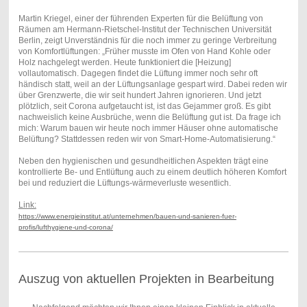
Martin Kriegel, einer der führenden Experten für die Belüftung von
Räumen am Hermann-Rietschel-Institut der Technischen Universität
Berlin, zeigt Unverständnis für die noch immer zu geringe Verbreitung
von Komfortlüftungen: „Früher musste im Ofen von Hand Kohle oder
Holz nachgelegt werden. Heute funktioniert die [Heizung]
vollautomatisch. Dagegen findet die Lüftung immer noch sehr oft
händisch statt, weil an der Lüftungsanlage gespart wird. Dabei reden wir
über Grenzwerte, die wir seit hundert Jahren ignorieren. Und jetzt
plötzlich, seit Corona aufgetaucht ist, ist das Gejammer groß. Es gibt
nachweislich keine Ausbrüche, wenn die Belüftung gut ist. Da frage ich
mich: Warum bauen wir heute noch immer Häuser ohne automatische
Belüftung? Stattdessen reden wir von Smart-Home-Automatisierung.“
Neben den hygienischen und gesundheitlichen Aspekten trägt eine
kontrollierte Be- und Entlüftung auch zu einem deutlich höheren Komfort
bei und reduziert die Lüftungs-wärmeverluste wesentlich.
Link:
https://www.energieinstitut.at/unternehmen/bauen-und-sanieren-fuer-
profis/lufthygiene-und-corona/
Auszug von aktuellen Projekten in Bearbeitung