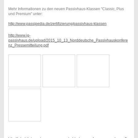
Mehr Informationen zu den neuen Passivhaus-Klassen "Classic, Plus
und Premium" unter:
http://www.passipedia.de/zertifizierung/passivhaus-klassen
http://www.ig-
passivhaus.de/upload/2015_10_13_Norddeutsche_Passivhauskonfere
nz_Pressemitteilung.pdf