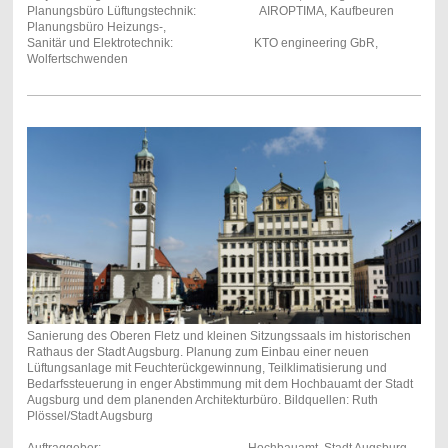
Planungsbüro Lüftungstechnik: AIROPTIMA, Kaufbeuren
Planungsbüro Heizungs-,
Sanitär und Elektrotechnik: KTO engineering GbR,
Wolfertschwenden
Sanierung des Oberen Fletz und kleinen Sitzungssaals im historischen
Rathaus der Stadt Augsburg. Planung zum Einbau einer neuen
Lüftungsanlage mit Feuchterückgewinnung, Teilklimatisierung und
Bedarfssteuerung in enger Abstimmung mit dem Hochbauamt der Stadt
Augsburg und dem planenden Architekturbüro. Bildquellen: Ruth
Plössel/Stadt Augsburg