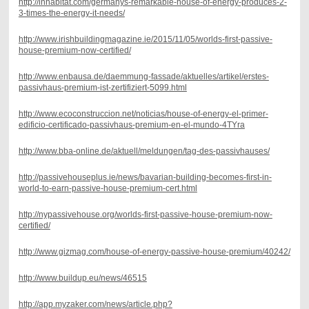
http://inhabitat.com/germanys-remarkable-house-of-energy-produces-2-
3-times-the-energy-it-needs/
http://www.irishbuildingmagazine.ie/2015/11/05/worlds-first-passive-
house-premium-now-certified/
http://www.enbausa.de/daemmung-fassade/aktuelles/artikel/erstes-
passivhaus-premium-ist-zertifiziert-5099.html
http://www.ecoconstruccion.net/noticias/house-of-energy-el-primer-
edificio-certificado-passivhaus-premium-en-el-mundo-4TYra
http://www.bba-online.de/aktuell/meldungen/tag-des-passivhauses/
http://passivehouseplus.ie/news/bavarian-building-becomes-first-in-
world-to-earn-passive-house-premium-cert.html
http://nypassivehouse.org/worlds-first-passive-house-premium-now-
certified/
http://www.gizmag.com/house-of-energy-passive-house-premium/40242/
http://www.buildup.eu/news/46515
http://app.myzaker.com/news/article.php?