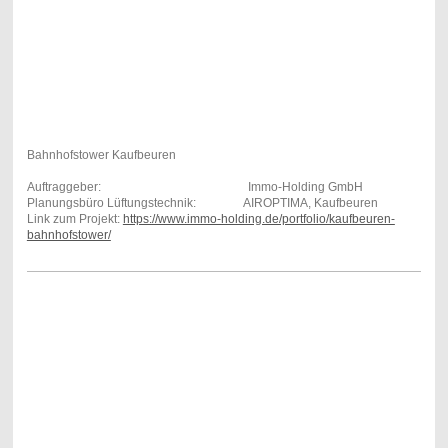
Bahnhofstower Kaufbeuren
Auftraggeber: Immo-Holding GmbH
Planungsbüro Lüftungstechnik: AIROPTIMA, Kaufbeuren
Link zum Projekt:
https://www.immo-holding.de/portfolio/kaufbeuren-
bahnhofstower/