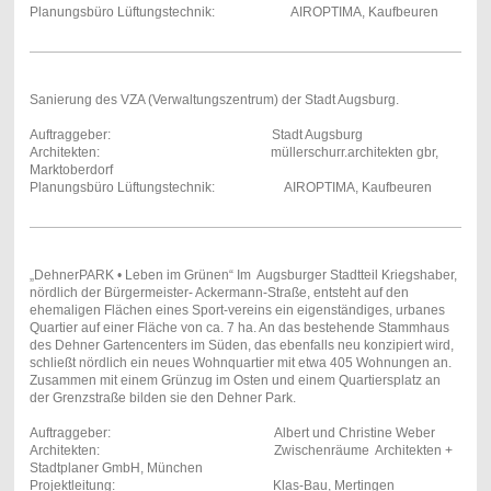
Planungsbüro Lüftungstechnik: AIROPTIMA, Kaufbeuren
Sanierung des VZA (Verwaltungszentrum) der Stadt Augsburg.
Auftraggeber: Stadt Augsburg
Architekten: müllerschurr.architekten gbr,
Marktoberdorf
Planungsbüro Lüftungstechnik: AIROPTIMA, Kaufbeuren
„DehnerPARK • Leben im Grünen“ Im Augsburger Stadtteil Kriegshaber,
nördlich der Bürgermeister- Ackermann-Straße, entsteht auf den
ehemaligen Flächen eines Sport-vereins ein eigenständiges, urbanes
Quartier auf einer Fläche von ca. 7 ha. An das bestehende Stammhaus
des Dehner Gartencenters im Süden, das ebenfalls neu konzipiert wird,
schließt nördlich ein neues Wohnquartier mit etwa 405 Wohnungen an.
Zusammen mit einem Grünzug im Osten und einem Quartiersplatz an
der Grenzstraße bilden sie den Dehner Park.
Auftraggeber: Albert und Christine Weber
Architekten: Zwischenräume Architekten +
Stadtplaner GmbH, München
Projektleitung: Klas-Bau, Mertingen