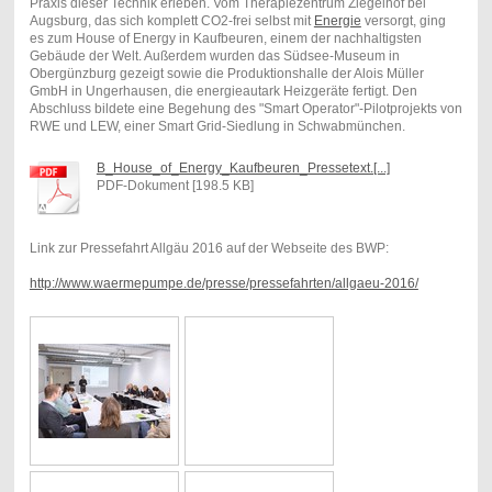
Praxis dieser Technik erleben. Vom Therapiezentrum Ziegelhof bei
Augsburg, das sich komplett CO2-frei selbst mit
Energie
versorgt, ging
es zum House of Energy in Kaufbeuren, einem der nachhaltigsten
Gebäude der Welt. Außerdem wurden das Südsee-Museum in
Obergünzburg gezeigt sowie die Produktionshalle der Alois Müller
GmbH in Ungerhausen, die energieautark Heizgeräte fertigt. Den
Abschluss bildete eine Begehung des "Smart Operator"-Pilotprojekts von
RWE und LEW, einer Smart Grid-Siedlung in Schwabmünchen.
B_House_of_Energy_Kaufbeuren_Pressetext.[...]
PDF-Dokument [198.5 KB]
Link zur Pressefahrt Allgäu 2016 auf der Webseite des BWP:
http://www.waermepumpe.de/presse/pressefahrten/allgaeu-2016/