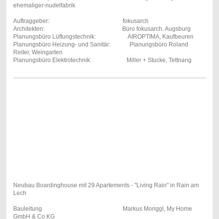
ehemaliger-nudelfabrik
Auftraggeber: fokusarch
Architekten: Büro fokusarch. Augsburg
Planungsbüro Lüftungstechnik: AIROPTIMA, Kaufbeuren
Planungsbüro Heizung- und Sanitär: Planungsbüro Roland
Reiter, Weingarten
Planungsbüro Elektrotechnik: Miller + Stucke, Tettnang
Neubau Boardinghouse mit 29 Apartements - "Living Rain" in Rain am
Lech
Bauleitung
Markus Moriggl, My Home
GmbH & Co.KG